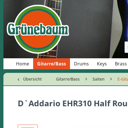
Home
Gitarre/Bass
Drums
Keys
Brass
Übersicht
Gitarre/Bass
Saiten
E-Git
D`Addario EHR310 Half Rou