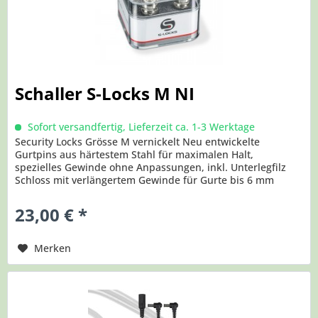
Schaller S-Locks M NI
Sofort versandfertig, Lieferzeit ca. 1-3 Werktage
Security Locks Grösse M vernickelt Neu entwickelte
Gurtpins aus härtestem Stahl für maximalen Halt,
spezielles Gewinde ohne Anpassungen, inkl. Unterlegfilz
Schloss mit verlängertem Gewinde für Gurte bis 6 mm
Dicke Neu gestalteter Edelstahlbolzen, maximale
Verschleißfreiheit und Sicherheit Neues Design der Kugel
23,00 € *
für beste Haptik Revolutionäres Lock-
Wheel/Sicherungsmutter mit...
Merken