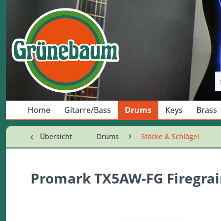
Home
Gitarre/Bass
Drums
Keys
Brass
Übersicht
Drums
Stöcke & Schlägel
Promark TX5AW-FG Firegrai