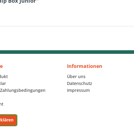
ip Box Junior"
ce
Informationen
dukt
Über uns
lar
Datenschutz
 Zahlungsbedingungen
Impressum
ht
rklären