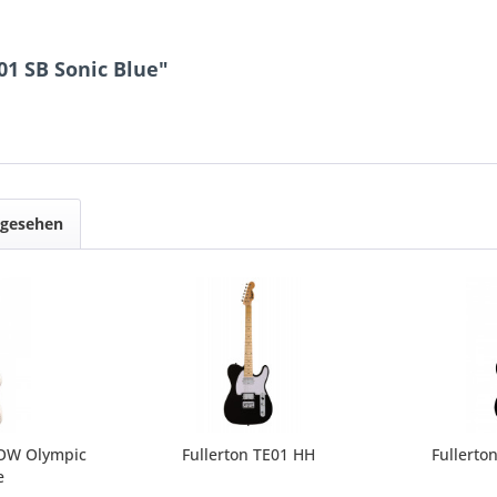
01 SB Sonic Blue"
ngesehen
 OW Olympic
Fullerton TE01 HH
Fullerto
e