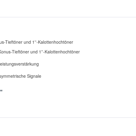
us-Tieftöner und 1''-Kalottenhochtöner
Konus-Tieftöner und 1''-Kalottenhochtöner
eistungsverstärkung
symmetrische Signale
"