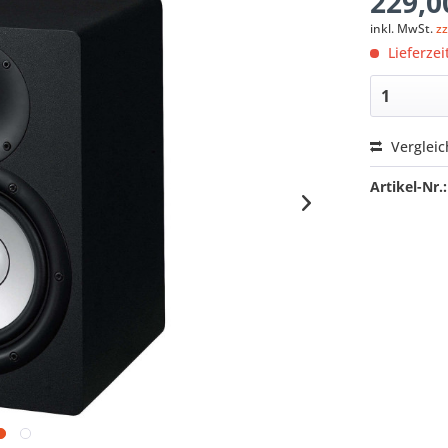
229,0
inkl. MwSt.
z
Lieferzei
Verglei
Artikel-Nr.: